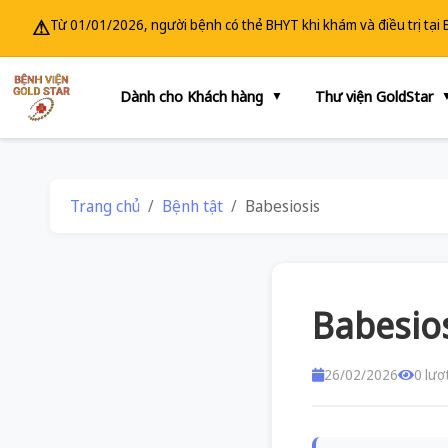
⚠
Từ 01/01/2026, người bệnh có thẻ BHYT khi khám và điều trị tại
Dành cho Khách hàng
Thư viện GoldStar
▼
Trang chủ
Bệnh tật
Babesiosis
Babesio
26/02/2026
0 lượ