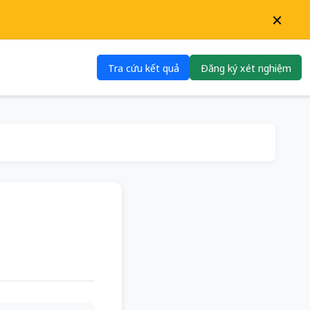
×
Tra cứu kết quả
Đăng ký xét nghiệm