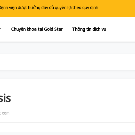
 Bệnh viện được hưởng đầy đủ quyền lợi theo quy định
Chuyên khoa tại Gold Star
Thông tin dịch vụ
▼
sis
t xem