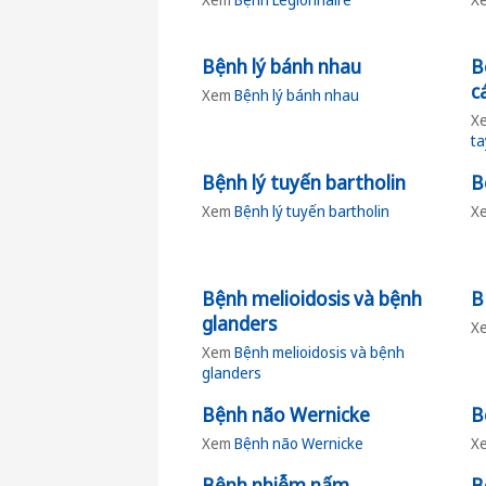
Bệnh lý bánh nhau
B
c
Xem
Bệnh lý bánh nhau
X
ta
Bệnh lý tuyến bartholin
B
Xem
Bệnh lý tuyến bartholin
X
Bệnh melioidosis và bệnh
B
glanders
X
Xem
Bệnh melioidosis và bệnh
glanders
Bệnh não Wernicke
B
Xem
Bệnh não Wernicke
X
Bệnh nhiễm nấm
B