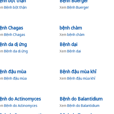
ệnh bột thận
Bệnh Buerger
em
Bệnh bột thận
Xem
Bệnh Buerger
ệnh Chagas
bệnh chàm
em
Bệnh Chagas
Xem
bệnh chàm
ệnh da dị ứng
Bệnh dại
em
Bệnh da dị ứng
Xem
Bệnh dại
ệnh đậu mùa
Bệnh đậu mùa khỉ
em
Bệnh đậu mùa
Xem
Bệnh đậu mùa khỉ
ệnh do Actinomyces
Bệnh do Balantidium
em
Bệnh do Actinomyces
Xem
Bệnh do Balantidium