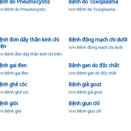
ệnh do Pneumocystis
Bệnh do Toxoplasma
em
Bệnh do Pneumocystis
Xem
Bệnh do Toxoplasma
ệnh đơn dây thần kinh chi
Bệnh động mạch chi dưới
rên
Xem
Bệnh động mạch chi dưới
em
Bệnh đơn dây thần kinh chi trên
ệnh gai đen
Bệnh gan do độc chất
em
Bệnh gai đen
Xem
Bệnh gan do độc chất
ệnh ghẻ cóc
Bệnh giả gout
em
Bệnh ghẻ cóc
Xem
Bệnh giả gout
ệnh giòi
Bệnh giun chỉ
em
Bệnh giòi
Xem
Bệnh giun chỉ