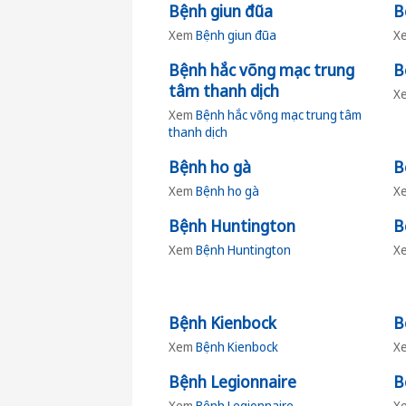
Bệnh giun đũa
B
Xem
Bệnh giun đũa
X
Bệnh hắc võng mạc trung
B
tâm thanh dịch
X
Xem
Bệnh hắc võng mạc trung tâm
thanh dịch
Bệnh ho gà
B
Xem
Bệnh ho gà
X
Bệnh Huntington
B
Xem
Bệnh Huntington
X
Bệnh Kienbock
B
Xem
Bệnh Kienbock
X
Bệnh Legionnaire
B
Xem
Bệnh Legionnaire
X