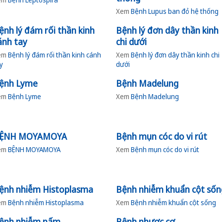
Xem
Bệnh Lupus ban đỏ hệ thống
ệnh lý đám rối thần kinh
Bệnh lý đơn dây thần kinh
ánh tay
chi dưới
em
Bệnh lý đám rối thần kinh cánh
Xem
Bệnh lý đơn dây thần kinh chi
y
dưới
ệnh Lyme
Bệnh Madelung
em
Bệnh Lyme
Xem
Bệnh Madelung
ỆNH MOYAMOYA
Bệnh mụn cóc do vi rút
em
BỆNH MOYAMOYA
Xem
Bệnh mụn cóc do vi rút
ệnh nhiễm Histoplasma
Bệnh nhiễm khuẩn cột sốn
em
Bệnh nhiễm Histoplasma
Xem
Bệnh nhiễm khuẩn cột sống
ệnh nhiễm nấm
Bệnh nhược cơ