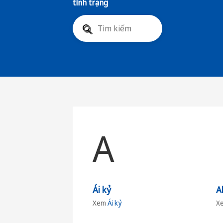
tình trạng
A
Ái kỷ
A
Xem
Ái kỷ
X