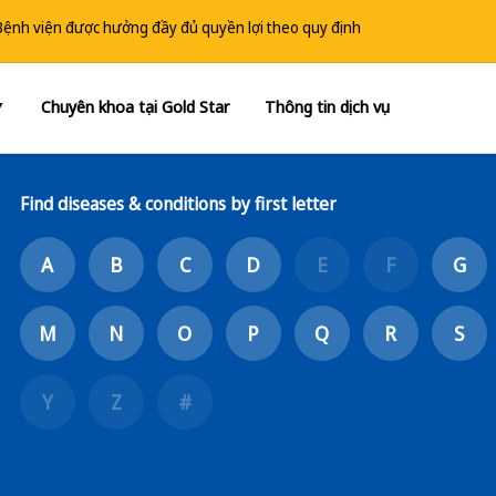
 Bệnh viện được hưởng đầy đủ quyền lợi theo quy định
Chuyên khoa tại Gold Star
Thông tin dịch vụ
▼
Find diseases & conditions by first letter
A
B
C
D
E
F
G
M
N
O
P
Q
R
S
Y
Z
#