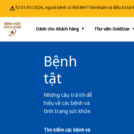
⚠
Từ 01/01/2026, người bệnh có thẻ BHYT khi khám và điều trị tại
Dành cho Khách hàng
Thư viện GoldStar
▼
Bệnh
tật
Những câu trả lời dễ
hiểu về các bệnh và
tình trạng sức khỏe.
Tìm kiếm các bệnh và