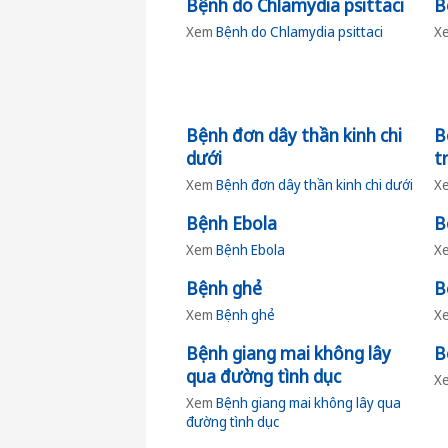
Bệnh do Chlamydia psittaci
B
Xem
Bệnh do Chlamydia psittaci
X
Bệnh đơn dây thần kinh chi
B
dưới
t
Xem
Bệnh đơn dây thần kinh chi dưới
X
Bệnh Ebola
B
Xem
Bệnh Ebola
X
Bệnh ghẻ
B
Xem
Bệnh ghẻ
X
Bệnh giang mai không lây
B
qua đường tình dục
X
Xem
Bệnh giang mai không lây qua
đường tình dục