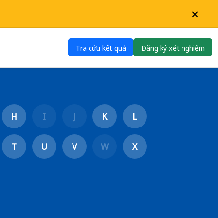
×
Tra cứu kết quả
Đăng ký xét nghiệm
H
I
J
K
L
T
U
V
W
X