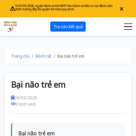
×
Từ 01/01/2026, người bệnh có thẻ BHYT khi khám và điều trị tại Bệnh viện
⚠
được hưởng đầy đủ quyền lợi theo quy định
Tra cứu kết quả
Trang chủ
Bệnh tật
Bại não trẻ em
Bại não trẻ em
26/02/2026
0 lượt xem
Bại não trẻ em