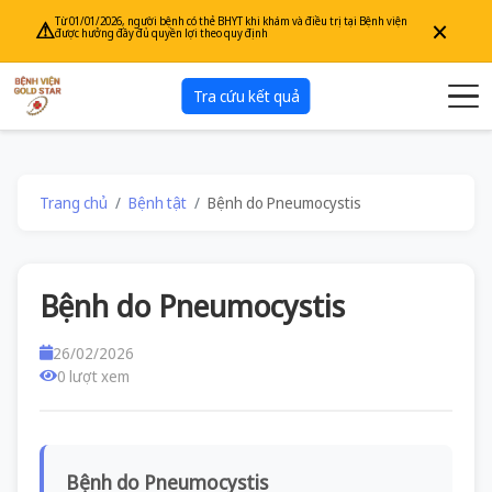
×
Từ 01/01/2026, người bệnh có thẻ BHYT khi khám và điều trị tại Bệnh viện
⚠
được hưởng đầy đủ quyền lợi theo quy định
Tra cứu kết quả
Trang chủ
Bệnh tật
Bệnh do Pneumocystis
Bệnh do Pneumocystis
26/02/2026
0 lượt xem
Bệnh do Pneumocystis