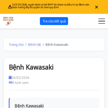
×
Từ 01/01/2026, người bệnh có thẻ BHYT khi khám và điều trị tại Bệnh viện
⚠
được hưởng đầy đủ quyền lợi theo quy định
Tra cứu kết quả
Trang chủ
Bệnh tật
Bệnh Kawasaki
Bệnh Kawasaki
26/02/2026
0 lượt xem
Bệnh Kawasaki