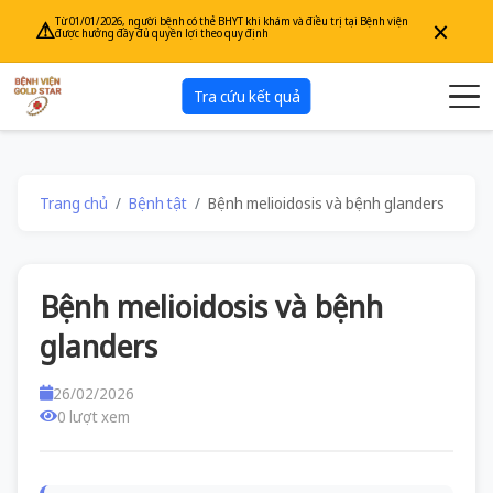
×
Từ 01/01/2026, người bệnh có thẻ BHYT khi khám và điều trị tại Bệnh viện
⚠
được hưởng đầy đủ quyền lợi theo quy định
Tra cứu kết quả
Trang chủ
Bệnh tật
Bệnh melioidosis và bệnh glanders
Bệnh melioidosis và bệnh
glanders
26/02/2026
0 lượt xem