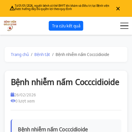
×
Từ 01/01/2026, người bệnh có thẻ BHYT khi khám và điều trị tại Bệnh viện
⚠
được hưởng đầy đủ quyền lợi theo quy định
Tra cứu kết quả
Trang chủ
Bệnh tật
Bệnh nhiễm nấm Cocccidioide
Bệnh nhiễm nấm Cocccidioide
26/02/2026
0 lượt xem
Bệnh nhiễm nấm Cocccidioide