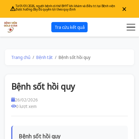
×
Từ 01/01/2026, người bệnh có thẻ BHYT khi khám và điều trị tại Bệnh viện
⚠
được hưởng đầy đủ quyền lợi theo quy định
Tra cứu kết quả
Trang chủ
Bệnh tật
Bệnh sốt hồi quy
Bệnh sốt hồi quy
26/02/2026
0 lượt xem
Bệnh sốt hồi quy