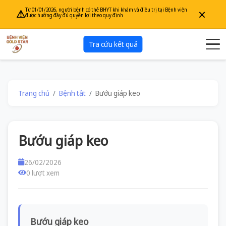
×
Từ 01/01/2026, người bệnh có thẻ BHYT khi khám và điều trị tại Bệnh viện
⚠
được hưởng đầy đủ quyền lợi theo quy định
Tra cứu kết quả
Trang chủ
Bệnh tật
Bướu giáp keo
Bướu giáp keo
26/02/2026
0 lượt xem
Bướu giáp keo