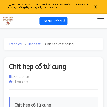
×
Từ 01/01/2026, người bệnh có thẻ BHYT khi khám và điều trị tại Bệnh viện
⚠
được hưởng đầy đủ quyền lợi theo quy định
Tra cứu kết quả
Trang chủ
Bệnh tật
Chít hẹp cổ tử cung
Chít hẹp cổ tử cung
26/02/2026
0 lượt xem
Chít hẹp cổ tử cung