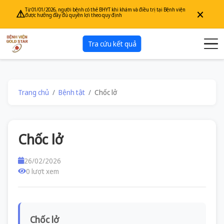
×
Từ 01/01/2026, người bệnh có thẻ BHYT khi khám và điều trị tại Bệnh viện
⚠
được hưởng đầy đủ quyền lợi theo quy định
Tra cứu kết quả
Trang chủ
Bệnh tật
Chốc lở
Chốc lở
26/02/2026
0 lượt xem
Chốc lở