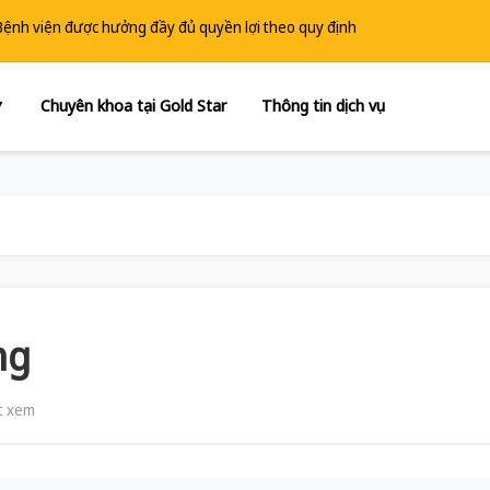
 Bệnh viện được hưởng đầy đủ quyền lợi theo quy định
Chuyên khoa tại Gold Star
Thông tin dịch vụ
▼
ng
t xem