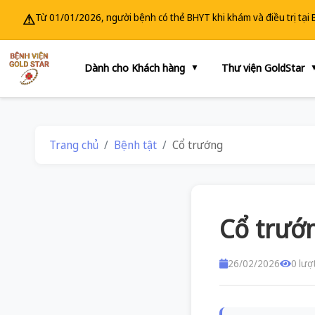
⚠
Từ 01/01/2026, người bệnh có thẻ BHYT khi khám và điều trị tại
Dành cho Khách hàng
Thư viện GoldStar
▼
Trang chủ
Bệnh tật
Cổ trướng
Cổ trướ
26/02/2026
0 lượ