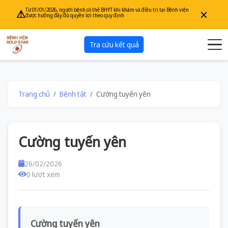
×
Từ 01/01/2026, người bệnh có thẻ BHYT khi khám và điều trị tại Bệnh viện
⚠
được hưởng đầy đủ quyền lợi theo quy định
Tra cứu kết quả
Trang chủ
Bệnh tật
Cường tuyến yên
Cường tuyến yên
26/02/2026
0 lượt xem
Cường tuyến yên