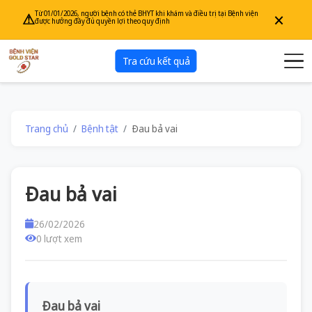
×
Từ 01/01/2026, người bệnh có thẻ BHYT khi khám và điều trị tại Bệnh viện
⚠
được hưởng đầy đủ quyền lợi theo quy định
Tra cứu kết quả
Trang chủ
Bệnh tật
Đau bả vai
Đau bả vai
26/02/2026
0 lượt xem
Đau bả vai