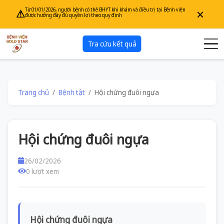
×
Từ 01/01/2026, người bệnh có thẻ BHYT khi khám và điều trị tại Bệnh viện
⚠
được hưởng đầy đủ quyền lợi theo quy định
Tra cứu kết quả
Trang chủ
Bệnh tật
Hội chứng đuôi ngựa
Hội chứng đuôi ngựa
26/02/2026
0 lượt xem
Hội chứng đuôi ngựa