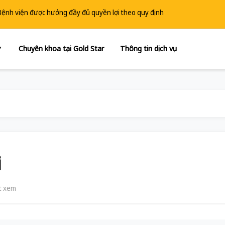
 Bệnh viện được hưởng đầy đủ quyền lợi theo quy định
Chuyên khoa tại Gold Star
Thông tin dịch vụ
▼
i
t xem