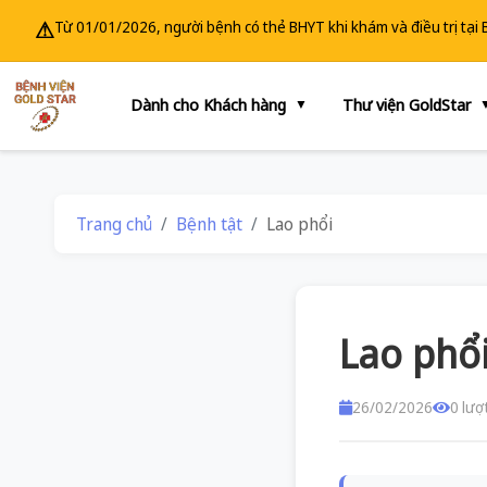
⚠
Từ 01/01/2026, người bệnh có thẻ BHYT khi khám và điều trị tại
Dành cho Khách hàng
Thư viện GoldStar
▼
Trang chủ
Bệnh tật
Lao phổi
Lao phổ
26/02/2026
0 lượ