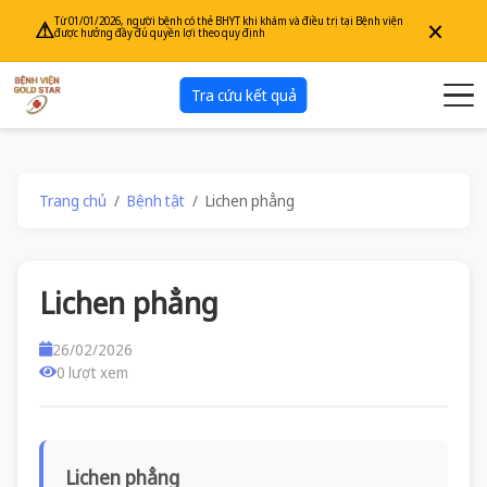
×
Từ 01/01/2026, người bệnh có thẻ BHYT khi khám và điều trị tại Bệnh viện
⚠
được hưởng đầy đủ quyền lợi theo quy định
Tra cứu kết quả
Trang chủ
Bệnh tật
Lichen phẳng
Lichen phẳng
26/02/2026
0 lượt xem
Lichen phẳng