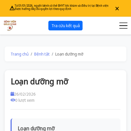
×
Từ 01/01/2026, người bệnh có thẻ BHYT khi khám và điều trị tại Bệnh viện
⚠
được hưởng đầy đủ quyền lợi theo quy định
Tra cứu kết quả
Trang chủ
Bệnh tật
Loạn dưỡng mỡ
Loạn dưỡng mỡ
26/02/2026
0 lượt xem
Loạn dưỡng mỡ