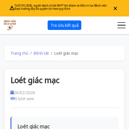
×
Từ 01/01/2026, người bệnh có thẻ BHYT khi khám và điều trị tại Bệnh viện
⚠
được hưởng đầy đủ quyền lợi theo quy định
Tra cứu kết quả
Trang chủ
Bệnh tật
Loét giác mạc
Loét giác mạc
26/02/2026
0 lượt xem
Loét giác mạc