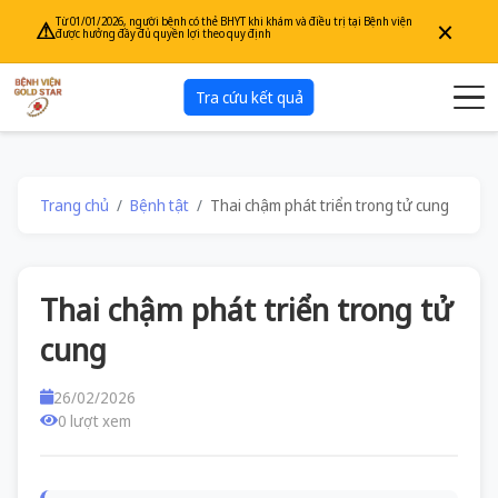
×
Từ 01/01/2026, người bệnh có thẻ BHYT khi khám và điều trị tại Bệnh viện
⚠
được hưởng đầy đủ quyền lợi theo quy định
Tra cứu kết quả
Trang chủ
Bệnh tật
Thai chậm phát triển trong tử cung
Thai chậm phát triển trong tử
cung
26/02/2026
0 lượt xem