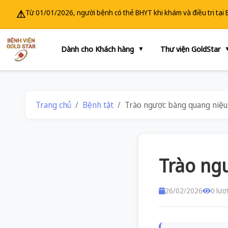
⚠
Từ 01/01/2026, người bệnh có thẻ BHYT khi khám và điều trị tại
Dành cho Khách hàng
Thư viện GoldStar
▼
Trang chủ
Bệnh tật
Trào ngược bàng quang niệu
Trào ng
26/02/2026
0 lượ