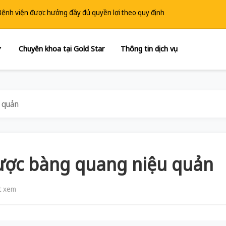
 Bệnh viện được hưởng đầy đủ quyền lợi theo quy định
Chuyên khoa tại Gold Star
Thông tin dịch vụ
▼
 quản
ược bàng quang niệu quản
t xem