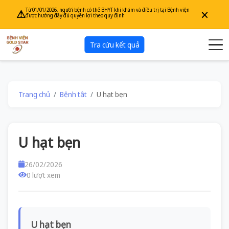
×
Từ 01/01/2026, người bệnh có thẻ BHYT khi khám và điều trị tại Bệnh viện
⚠
được hưởng đầy đủ quyền lợi theo quy định
Tra cứu kết quả
Trang chủ
Bệnh tật
U hạt bẹn
U hạt bẹn
26/02/2026
0 lượt xem
U hạt bẹn