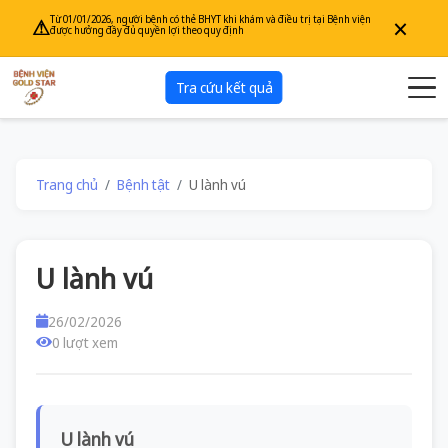
×
Từ 01/01/2026, người bệnh có thẻ BHYT khi khám và điều trị tại Bệnh viện
⚠
được hưởng đầy đủ quyền lợi theo quy định
Tra cứu kết quả
Trang chủ
Bệnh tật
U lành vú
U lành vú
26/02/2026
0 lượt xem
U lành vú