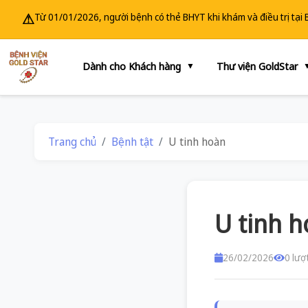
⚠
Từ 01/01/2026, người bệnh có thẻ BHYT khi khám và điều trị tại
Dành cho Khách hàng
Thư viện GoldStar
▼
Trang chủ
Bệnh tật
U tinh hoàn
U tinh 
26/02/2026
0 lượ