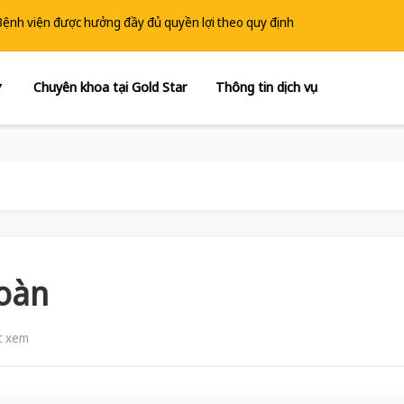
 Bệnh viện được hưởng đầy đủ quyền lợi theo quy định
Chuyên khoa tại Gold Star
Thông tin dịch vụ
▼
hoàn
t xem