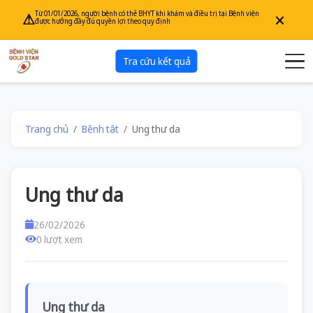
×
Từ 01/01/2026, người bệnh có thẻ BHYT khi khám và điều trị tại Bệnh viện
⚠
được hưởng đầy đủ quyền lợi theo quy định
Tra cứu kết quả
Trang chủ
Bệnh tật
Ung thư da
Ung thư da
26/02/2026
0 lượt xem
Ung thư da