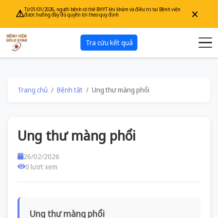
×
Từ 01/01/2026, người bệnh có thẻ BHYT khi khám và điều trị tại Bệnh viện
⚠
được hưởng đầy đủ quyền lợi theo quy định
Tra cứu kết quả
Trang chủ
Bệnh tật
Ung thư màng phổi
Ung thư màng phổi
26/02/2026
0 lượt xem
Ung thư màng phổi