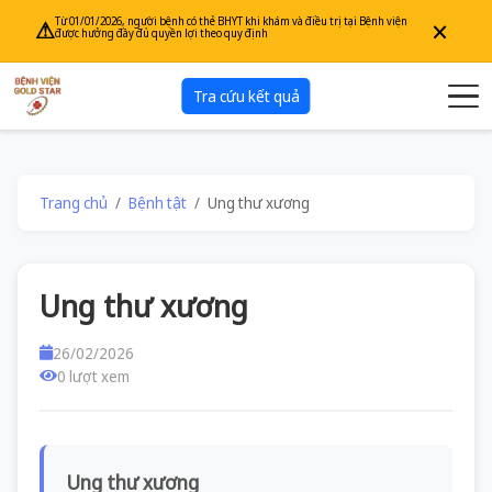
×
Từ 01/01/2026, người bệnh có thẻ BHYT khi khám và điều trị tại Bệnh viện
⚠
được hưởng đầy đủ quyền lợi theo quy định
Tra cứu kết quả
Trang chủ
Bệnh tật
Ung thư xương
Ung thư xương
26/02/2026
0 lượt xem
Ung thư xương