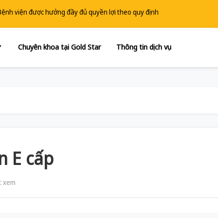
 Bệnh viện được hưởng đầy đủ quyền lợi theo quy định
Chuyên khoa tại Gold Star
Thông tin dịch vụ
▼
n E cấp
t xem