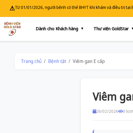
⚠
Từ 01/01/2026, người bệnh có thẻ BHYT khi khám và điều trị tại
Dành cho Khách hàng
Thư viện GoldStar
▼
Trang chủ
Bệnh tật
Viêm gan E cấp
Viêm ga
26/02/2026
0 lượ