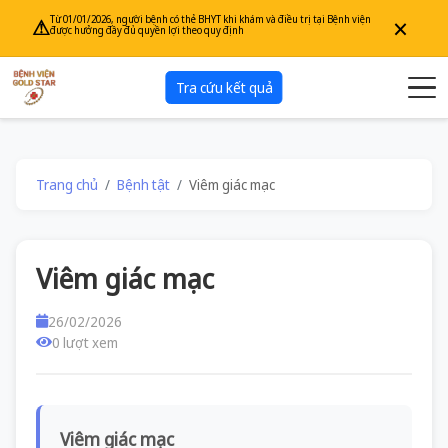
×
Từ 01/01/2026, người bệnh có thẻ BHYT khi khám và điều trị tại Bệnh viện
⚠
được hưởng đầy đủ quyền lợi theo quy định
Tra cứu kết quả
Trang chủ
Bệnh tật
Viêm giác mạc
Viêm giác mạc
26/02/2026
0 lượt xem
Viêm giác mạc