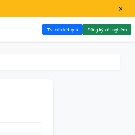
×
Tra cứu kết quả
Đăng ký xét nghiệm