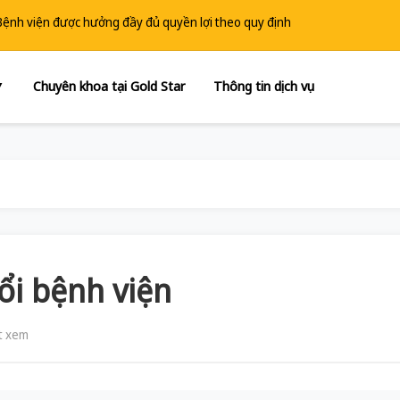
 Bệnh viện được hưởng đầy đủ quyền lợi theo quy định
Chuyên khoa tại Gold Star
Thông tin dịch vụ
▼
ổi bệnh viện
t xem