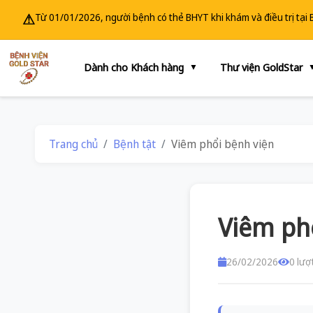
⚠
Từ 01/01/2026, người bệnh có thẻ BHYT khi khám và điều trị tại
Dành cho Khách hàng
Thư viện GoldStar
▼
Trang chủ
Bệnh tật
Viêm phổi bệnh viện
Viêm ph
26/02/2026
0 lượ