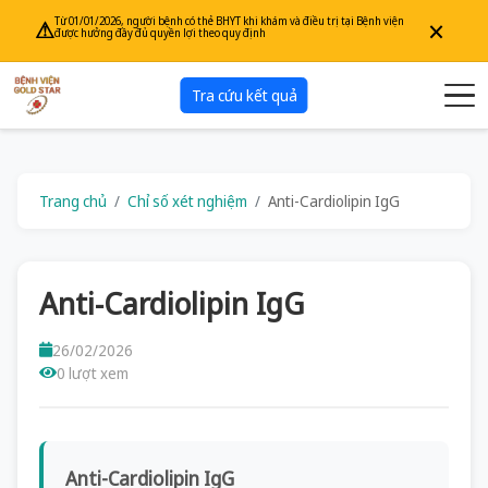
×
Từ 01/01/2026, người bệnh có thẻ BHYT khi khám và điều trị tại Bệnh viện
⚠
được hưởng đầy đủ quyền lợi theo quy định
Tra cứu kết quả
Trang chủ
Chỉ số xét nghiệm
Anti-Cardiolipin IgG
Anti-Cardiolipin IgG
26/02/2026
0 lượt xem
Anti-Cardiolipin IgG