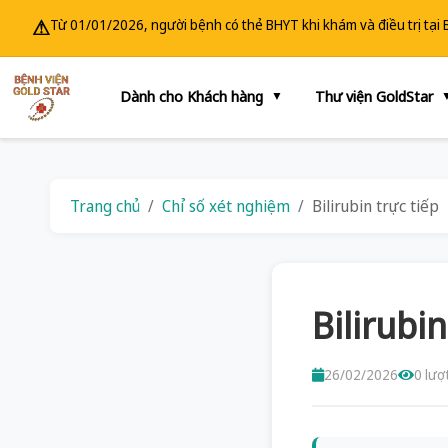
⚠
Từ 01/01/2026, người bệnh có thẻ BHYT khi khám và điều trị tại
Dành cho Khách hàng
Thư viện GoldStar
▼
Trang chủ
Chỉ số xét nghiệm
Bilirubin trực tiếp
Bilirubin
26/02/2026
0 lượ