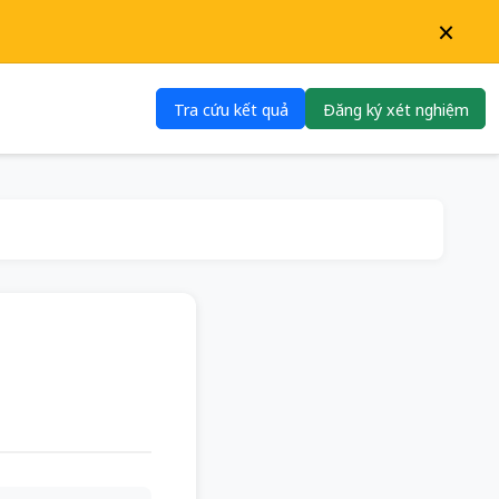
×
Tra cứu kết quả
Đăng ký xét nghiệm