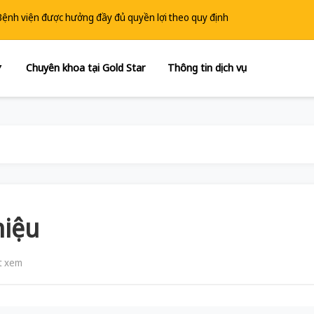
 Bệnh viện được hưởng đầy đủ quyền lợi theo quy định
Chuyên khoa tại Gold Star
Thông tin dịch vụ
▼
niệu
t xem