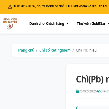
⚠
Từ 01/01/2026, người bệnh có thẻ BHYT khi khám và điều trị tại
Dành cho Khách hàng
Thư viện GoldStar
▼
Trang chủ
Chỉ số xét nghiệm
Chì(Pb) niệu
Chì(Pb) 
26/02/2026
0 lượ