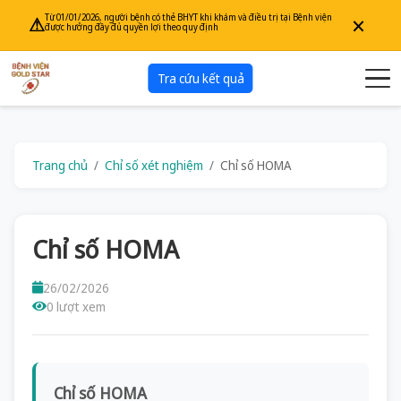
×
Từ 01/01/2026, người bệnh có thẻ BHYT khi khám và điều trị tại Bệnh viện
⚠
được hưởng đầy đủ quyền lợi theo quy định
Tra cứu kết quả
Trang chủ
Chỉ số xét nghiệm
Chỉ số HOMA
Chỉ số HOMA
26/02/2026
0 lượt xem
Chỉ số HOMA