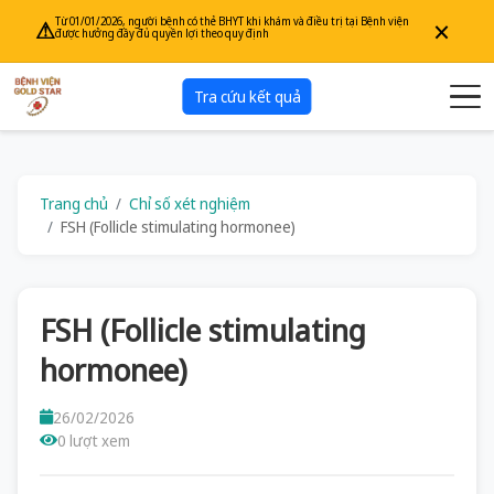
×
Từ 01/01/2026, người bệnh có thẻ BHYT khi khám và điều trị tại Bệnh viện
⚠
được hưởng đầy đủ quyền lợi theo quy định
Tra cứu kết quả
Trang chủ
Chỉ số xét nghiệm
FSH (Follicle stimulating hormonee)
FSH (Follicle stimulating
hormonee)
26/02/2026
0 lượt xem