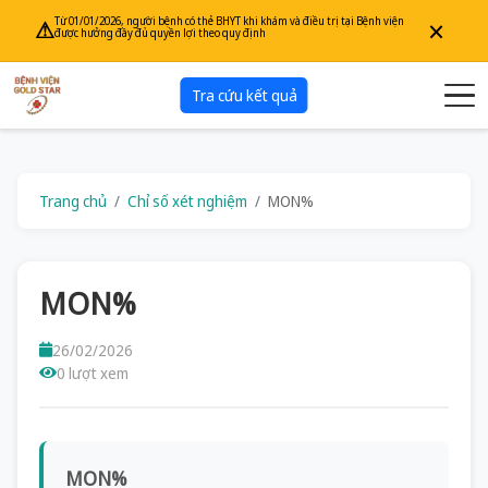
×
Từ 01/01/2026, người bệnh có thẻ BHYT khi khám và điều trị tại Bệnh viện
⚠
được hưởng đầy đủ quyền lợi theo quy định
Tra cứu kết quả
Trang chủ
Chỉ số xét nghiệm
MON%
MON%
26/02/2026
0 lượt xem
MON%