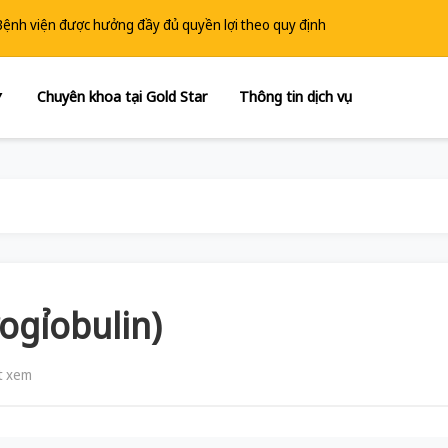
 Bệnh viện được hưởng đầy đủ quyền lợi theo quy định
Chuyên khoa tại Gold Star
Thông tin dịch vụ
▼
ogỉobulin)
t xem