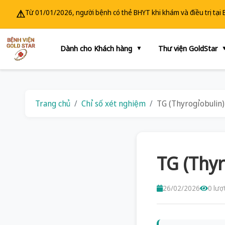
⚠
Từ 01/01/2026, người bệnh có thẻ BHYT khi khám và điều trị tại
Dành cho Khách hàng
Thư viện GoldStar
▼
Trang chủ
Chỉ số xét nghiệm
TG (Thyrogỉobulin)
TG (Thyr
26/02/2026
0 lượ