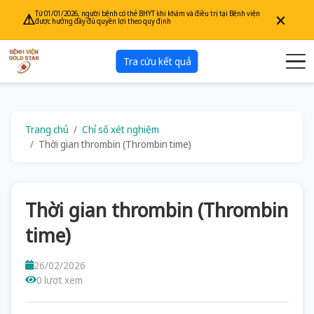
×
Từ 01/01/2026, người bệnh có thẻ BHYT khi khám và điều trị tại Bệnh viện
⚠
được hưởng đầy đủ quyền lợi theo quy định
Tra cứu kết quả
Trang chủ
Chỉ số xét nghiệm
Thời gian thrombin (Thrombin time)
Thời gian thrombin (Thrombin
time)
26/02/2026
0 lượt xem