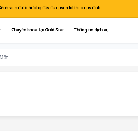
 Bệnh viện được hưởng đầy đủ quyền lợi theo quy định
Chuyên khoa tại Gold Star
Thông tin dịch vụ
▼
 Mắt