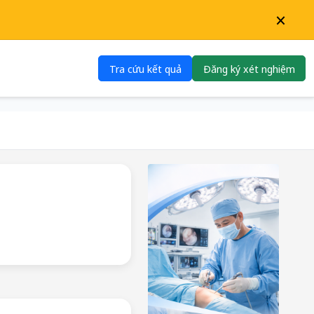
×
Tra cứu kết quả
Đăng ký xét nghiệm