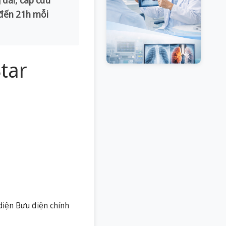
 đến 21h mỗi
Star
iện Bưu điện chính