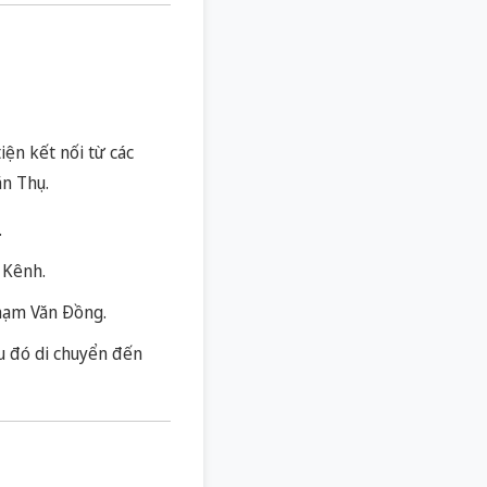
iện kết nối từ các
n Thụ.
.
 Kênh.
hạm Văn Đồng.
u đó di chuyển đến